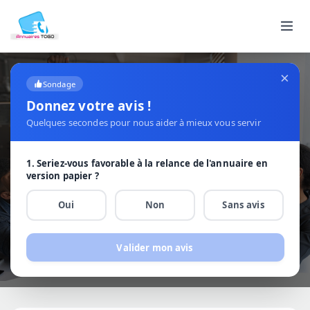
×
Sondage
RÉPUBLIQUE TOGOLAISE · ANNUAIRE OFFICIEL
Donnez votre avis !
Quelques secondes pour nous aider à mieux vous servir
Contactez-nous
Une question, un projet ? Notre équipe vous répond
1. Seriez-vous favorable à la relance de l'annuaire en
rapidement.
version papier ?
Oui
Non
Sans avis
Valider mon avis