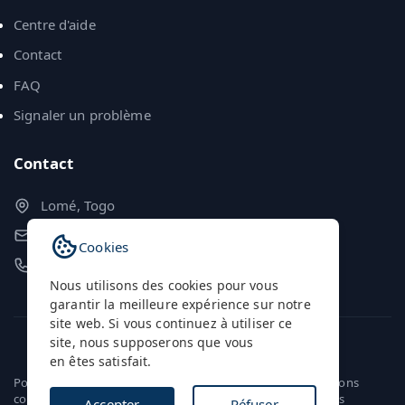
Centre d'aide
Contact
FAQ
Signaler un problème
Contact
Lomé, Togo
contact@annuairestogo.tg
Cookies
+228 70 51 22 54
Nous utilisons des cookies pour vous
garantir la meilleure expérience sur notre
site web. Si vous continuez à utiliser ce
site, nous supposerons que vous
© 2024 Annuaires Togo. Tous droits réservés.
en êtes satisfait.
Politique de
Conditions
Mentions
confidentialité
d'utilisation
légales
Accepter
Réfuser