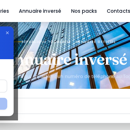
ries
Annuaire inversé
Nos packs
Contact
×
RÉPUBLIQUE TOGOLAISE · ANNUAIRE OFFICIEL
Annuaire inversé
couvrez à qui appartient un numéro de téléphone au To