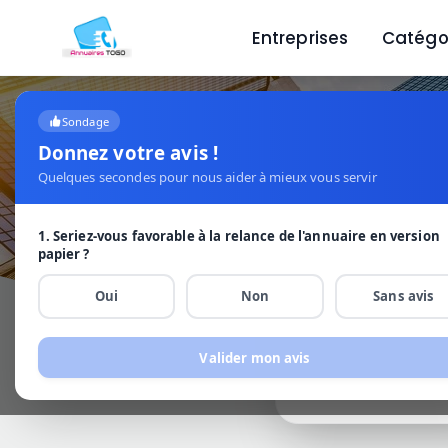
Entreprises
Catégo
Sondage
Donnez votre avis !
Quelques secondes pour nous aider à mieux vous servir
1. Seriez-vous favorable à la relance de l'annuaire en version
papier ?
Dé
Oui
Non
Sans avis
Valider mon avis