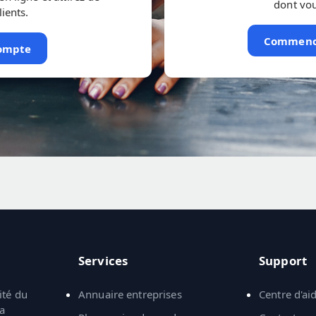
dont vou
ients.
Commenc
compte
Services
Support
ité du
Annuaire entreprises
Centre d'ai
la