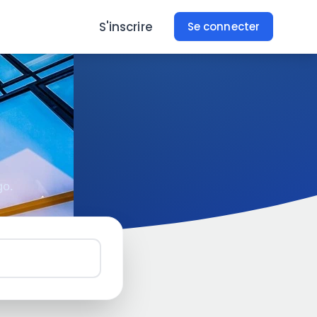
s
S'inscrire
Se connecter
go.