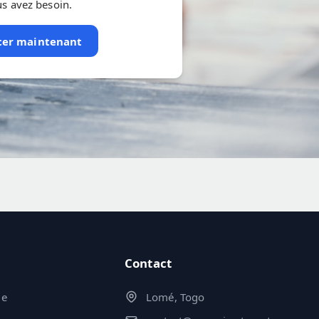
s avez besoin.
er maintenant
Contact
de
Lomé, Togo